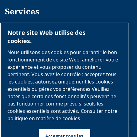
Services
Formation et optimisation
Notre site Web utilise des
Opérations courantes
cookies.
Services complémentaires
Nous utilisons des cookies pour garantir le bon
fonctionnement de ce site Web, améliorer votre
Conformité et gestion du cycle de vie
expérience et vous proposer du contenu
pertinent. Vous avez le contrôle : acceptez tous
Suivez-nous sur
les cookies, autorisez uniquement les cookies
essentiels ou gérez vos préférences Veuillez
noter que certaines fonctionnalités peuvent ne
pas fonctionner comme prévu si seuls les
cookies essentiels sont activés.
Consulter notre
politique en matière de cookies
Mentions légales et confidentialité
Accepter tous les