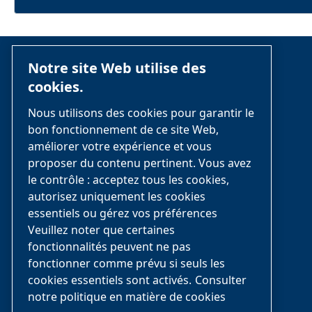
Notre site Web utilise des
cookies.
Nous utilisons des cookies pour garantir le
bon fonctionnement de ce site Web,
améliorer votre expérience et vous
Class 1 Inc. est l’un des principaux
proposer du contenu pertinent. Vous avez
le contrôle : acceptez tous les cookies,
spécialistes canadiens de l’équipement et
autorisez uniquement les cookies
de l’installation de gaz médicaux, offrant
essentiels ou gérez vos préférences
des services d’experts et des équipes
Veuillez noter que certaines
dédiées pour vous aider dans la conception,
fonctionnalités peuvent ne pas
l’ingénierie, l’installation et la fourniture
fonctionner comme prévu si seuls les
d’une assistance après-vente pour votre
cookies essentiels sont activés.
Consulter
notre politique en matière de cookies
équipement en gaz médicaux.