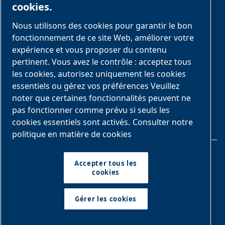
Opérations courantes
cookies.
Services complémentaires
Nous utilisons des cookies pour garantir le bon
fonctionnement de ce site Web, améliorer votre
Conformité et gestion du cycle de vie
expérience et vous proposer du contenu
pertinent. Vous avez le contrôle : acceptez tous
Suivez-nous sur
les cookies, autorisez uniquement les cookies
essentiels ou gérez vos préférences Veuillez
noter que certaines fonctionnalités peuvent ne
pas fonctionner comme prévu si seuls les
cookies essentiels sont activés.
Consulter notre
politique en matière de cookies
Mentions légales et confidentialité
Accepter tous les
cookies
Gérer les cookies
Gérer les cookies
Plan du site